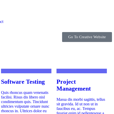
ct
Go To Creative Website
Software Testing
Project
Management
Quis rhoncus quam venenatis
facilisi. Risus dis libero nisl
Massa dis morbi sagittis, tellus
condimentum quis. Tincidunt
sit gravida. Id ut non ut in
ultricies vulputate ornare nunc
faucibus eu, ac. Tempus
rhoncus in. Ultrices dolor eu
feugiat enim id pellentesque a