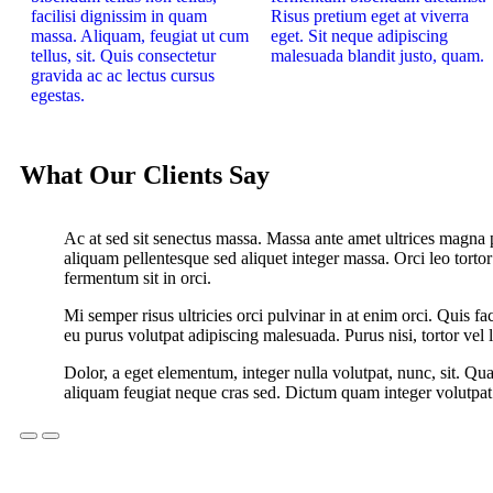
facilisi dignissim in quam
Risus pretium eget at viverra
massa. Aliquam, feugiat ut cum
eget. Sit neque adipiscing
tellus, sit. Quis consectetur
malesuada blandit justo, quam.
gravida ac ac lectus cursus
egestas.
What Our Clients Say
Ac at sed sit senectus massa. Massa ante amet ultrices magna p
aliquam pellentesque sed aliquet integer massa. Orci leo tortor
fermentum sit in orci.
Mi semper risus ultricies orci pulvinar in at enim orci. Quis f
eu purus volutpat adipiscing malesuada. Purus nisi, tortor vel 
Dolor, a eget elementum, integer nulla volutpat, nunc, sit. Qu
aliquam feugiat neque cras sed. Dictum quam integer volutpat t