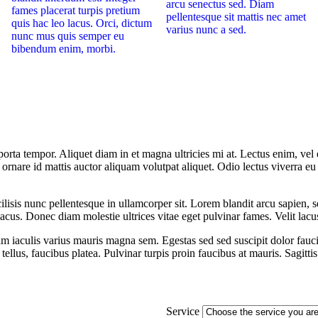
arcu senectus sed. Diam
fames placerat turpis pretium
pellentesque sit mattis nec amet
quis hac leo lacus. Orci, dictum
varius nunc a sed.
nunc mus quis semper eu
bibendum enim, morbi.
orta tempor. Aliquet diam in et magna ultricies mi at. Lectus enim, vel 
 ornare id mattis auctor aliquam volutpat aliquet. Odio lectus viverra eu
acilisis nunc pellentesque in ullamcorper sit. Lorem blandit arcu sapien
lacus. Donec diam molestie ultrices vitae eget pulvinar fames. Velit lacus
am iaculis varius mauris magna sem. Egestas sed sed suscipit dolor fauci
ellus, faucibus platea. Pulvinar turpis proin faucibus at mauris. Sagitt
Service