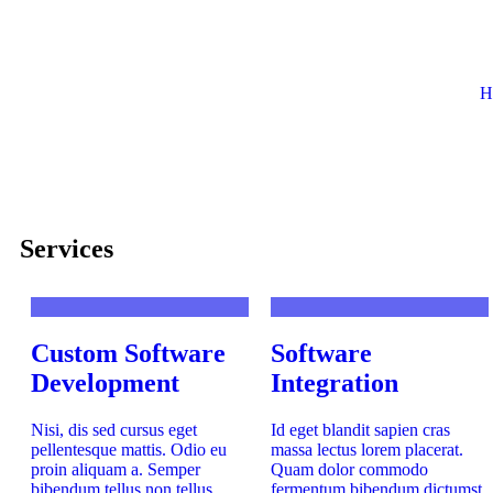
H
Services
Custom Software
Software
Development
Integration
Nisi, dis sed cursus eget
Id eget blandit sapien cras
pellentesque mattis. Odio eu
massa lectus lorem placerat.
proin aliquam a. Semper
Quam dolor commodo
bibendum tellus non tellus,
fermentum bibendum dictumst.