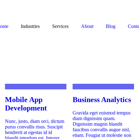
ome
Industries
Services
About
Blog
Conta
Mobile App
Business Analytics
Development
Gravida eget euismod tempus
diam dignissim quam.
Nunc, justo, diam orci, dictum
Dignissim magnis blandit
purus convallis risus. Suscipit
faucibus convallis augue nisl,
hendrerit at egestas id id
etiam. Feugiat ut molestie non
blandit interdum est. Integer