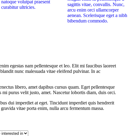
natoque volutpat praesent
sagittis vitae, convallis. Nunc,
curabitur ultricies.
arcu enim orci ullamcorper
aenean. Scelerisque eget a nibh
bibendum commodo.
enim egestas nam pellentesque et leo. Elit mi faucibus laoreet
 blandit nunc malesuada vitae eleifend pulvinar. In ac
, senectus libero, amet dapibus cursus quam. Eget pellentesque
 mi purus velit justo, amet. Nascetur lobortis diam, duis orci.
bus dui imperdiet at eget. Tincidunt imperdiet quis hendrerit
is gravida vitae porta enim, nulla arcu fermentum massa.